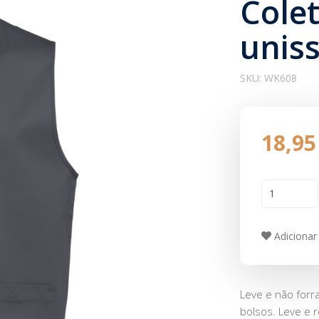
Cole
unis
SKU:
WK608
18,95
Adicionar 
Leve e não forra
bolsos. Leve e 