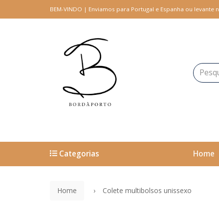
BEM-VINDO | Enviamos para Portugal e Espanha ou levante n
Categorias
Home
Home
Colete multibolsos unissexo