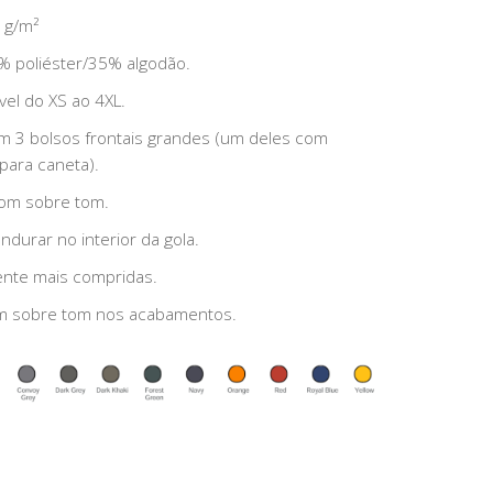
 g/m²
 poliéster/35% algodão.
el do XS ao 4XL.
om 3 bolsos frontais grandes (um deles com
para caneta).
tom sobre tom.
ndurar no interior da gola.
ente mais compridas.
 sobre tom nos acabamentos.