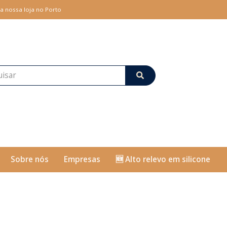
a nossa loja no Porto
Sobre nós
Empresas
🆕 Alto relevo em silicone