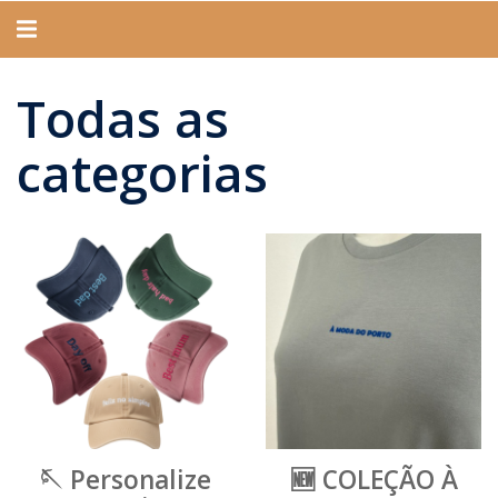
Alternar
navegação
Todas as
categorias
Categorias
🪡 Personalize
🆕 COLEÇÃO À