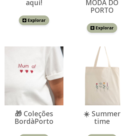
aqui!
MODA DO
PORTO
Explorar
Explorar
🎁 Coleções
☀️ Summer
BordàPorto
time